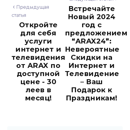
Предыдущая
Встречайте
статья
Новый 2024
Откройте
год с
для себя
предложением
услуги
“ARAX24”:
интернет и
Невероятные
телевидения
Скидки на
от ARAX по
Интернет и
доступной
Телевидение
цене - 30
– Ваш
леев в
Подарок к
месяц!
Праздникам!