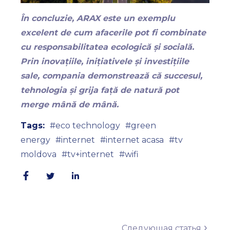
În concluzie, ARAX este un exemplu
excelent de cum afacerile pot fi combinate
cu responsabilitatea ecologică și socială.
Prin inovațiile, inițiativele și investițiile
sale, compania demonstrează că succesul,
tehnologia și grija față de natură pot
merge mână de mână.
Tags:
eco technology
green
energy
internet
internet acasa
tv
moldova
tv+internet
wifi
Следующая статья