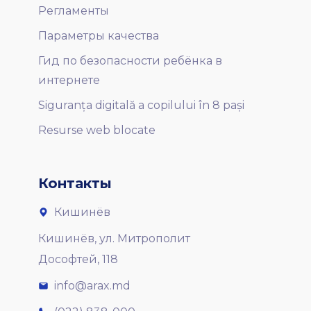
Регламенты
Параметры качества
Гид по безопасности ребёнка в
интернете
Siguranța digitală a copilului în 8 pași
Resurse web blocate
Контакты
Кишинёв
Кишинёв, ул. Митрополит
Дософтей, 118
info@arax.md