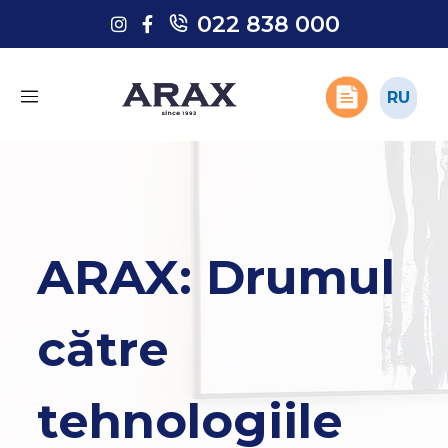
022 838 000
022 838 000
RU
RU
ARAX: Drumul
către
tehnologiile