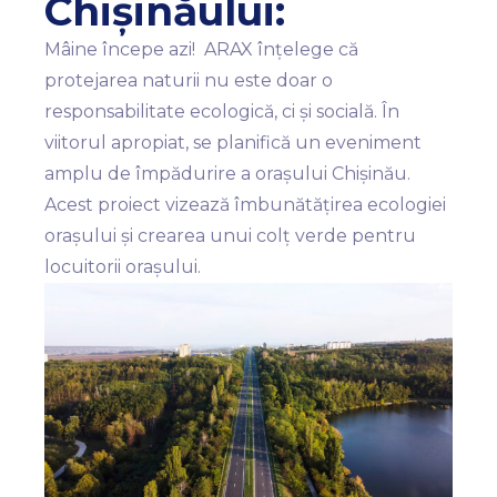
Chișinăului:
Mâine începe azi! ARAX înțelege că
protejarea naturii nu este doar o
responsabilitate ecologică, ci și socială. În
viitorul apropiat, se planifică un eveniment
amplu de împădurire a orașului Chișinău.
Acest proiect vizează îmbunătățirea ecologiei
orașului și crearea unui colț verde pentru
locuitorii orașului.