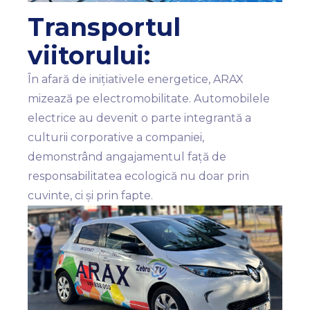
Transportul
viitorului:
În afară de inițiativele energetice, ARAX
mizează pe electromobilitate. Automobilele
electrice au devenit o parte integrantă a
culturii corporative a companiei,
demonstrând angajamentul față de
responsabilitatea ecologică nu doar prin
cuvinte, ci și prin fapte.