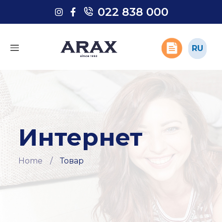
022 838 000
022 838 000
RU
RU
Интернет
Home
/
Товар