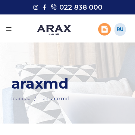
022 838 000
022 838 000
RU
RU
araxmd
Главная
/
Tag: araxmd