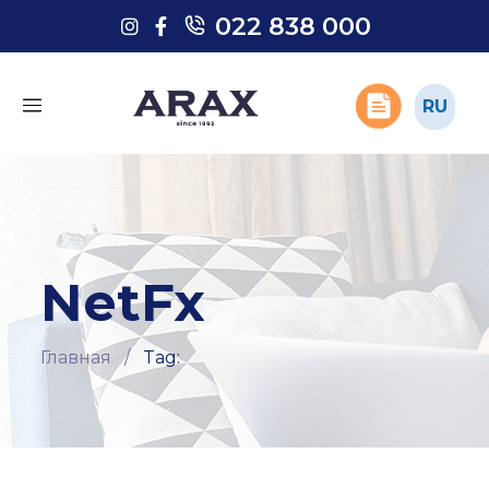
022 838 000
022 838 000
RU
RU
NetFx
Главная
/
Tag: