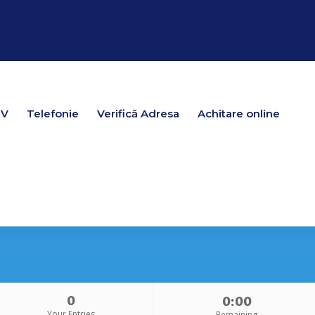
TV
TV
Telefonie
Telefonie
Verifică Adresa
Verifică Adresa
Achitare online
Achitare online