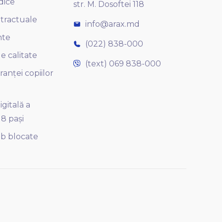
idice
str. M. Dosoftei 118
ntractuale
info@arax.md
nte
(022) 838-000
e calitate
(text) 069 838-000
ranței copiilor
gitală a
 8 pași
b blocate