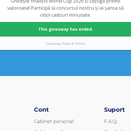
Cont
Suport
Cabinet personal
F.A.Q.