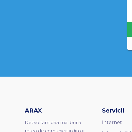
ARAX
Servicii
Dezvoltăm cea mai bună
Internet
rețea de comunicații din or.