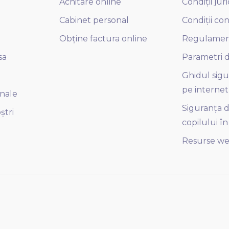
Achitare online
Condiții jur
Cabinet personal
Condiții co
Obține factura online
Regulame
sa
Parametri d
Ghidul sigu
pe internet
onale
Siguranța di
ștri
copilului în
Resurse we