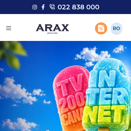
022 838 000
022 838 000
RO
RO