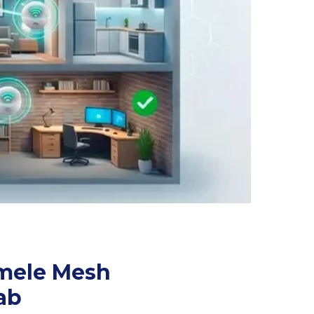
emele Mesh
ab