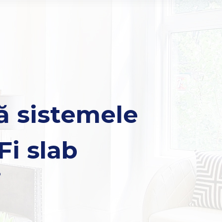
ă sistemele
i slab
b