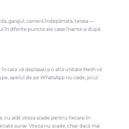
rda, garajul, cameră îndepărtată, terasa —
i în diferite puncte ale casei înainte și după
n care vă deplasați și o altă unitate Mesh vă
erupe, apelul de pe WhatsApp nu cade, jocul
, cu atât viteza scade pentru fiecare în
cărcate surse. Viteza nu scade, chiar dacă mai