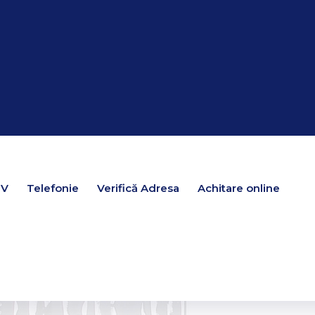
TV
TV
Telefonie
Telefonie
Verifică Adresa
Verifică Adresa
Achitare online
Achitare online