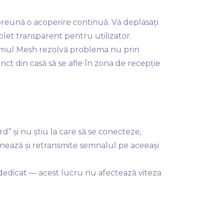
reună o acoperire continuă. Vă deplasați
let transparent pentru utilizator.
istemul Mesh rezolvă problema nu prin
unct din casă să se afle în zona de recepție
rd” și nu știu la care să se conecteze,
onează și retransmite semnalul pe aceeași
dedicat — acest lucru nu afectează viteza