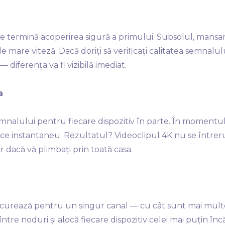
se termină acoperirea sigură a primului. Subsolul, mansa
 mare viteză. Dacă doriți să verificați calitatea semnalulu
— diferența va fi vizibilă imediat.
a
nalului pentru fiecare dispozitiv în parte. În momentul î
 face instantaneu. Rezultatul? Videoclipul 4K nu se într
 dacă vă plimbați prin toată casa.
oncurează pentru un singur canal — cu cât sunt mai multe
ntre noduri și alocă fiecare dispozitiv celei mai puțin în