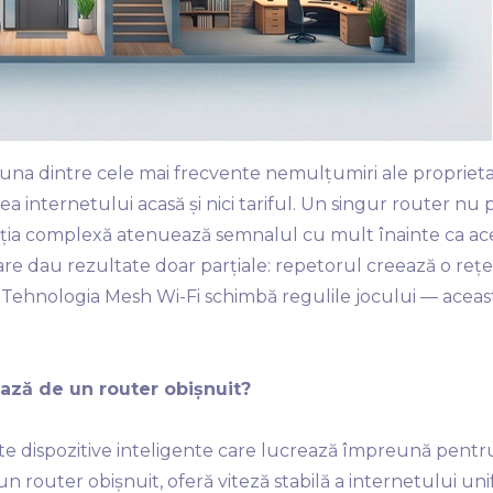
na dintre cele mai frecvente nemulțumiri ale proprietar
ea internetului acasă și nici tariful. Un singur router nu
rația complexă atenuează semnalul cu mult înainte ca ac
re dau rezultate doar parțiale: repetorul creează o reț
. Tehnologia Mesh Wi-Fi schimbă regulile jocului — aceas
iază de un router obișnuit?
e dispozitive inteligente care lucrează împreună pentru
 router obișnuit, oferă viteză stabilă a internetului uni