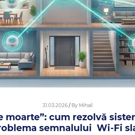
31.03.2026
/
By
Mihail
e moarte”: cum rezolvă sist
roblema semnalului Wi-Fi sl