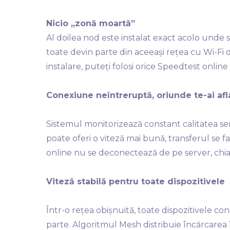
Nicio „zonă moartă”
Al doilea nod este instalat exact acolo unde 
toate devin parte din aceeași rețea cu Wi-Fi de
instalare, puteți folosi orice Speedtest online 
Conexiune neîntreruptă, oriunde te-ai afl
Sistemul monitorizează constant calitatea sem
poate oferi o viteză mai bună, transferul se
online nu se deconectează de pe server, chiar
Viteză stabilă pentru toate dispozitivele
Într-o rețea obișnuită, toate dispozitivele c
parte. Algoritmul Mesh distribuie încărcarea î