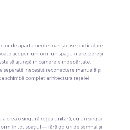
ilor de apartamente mari și case particulare
 poate acoperi uniform un spațiu mare: pereții
esta să ajungă în camerele îndepărtate.
ea separată, necesită reconectare manuală și
ta schimbă complet arhitectura rețelei
 a crea o singură rețea unitară, cu un singur
form în tot spațiul — fără goluri de semnal și