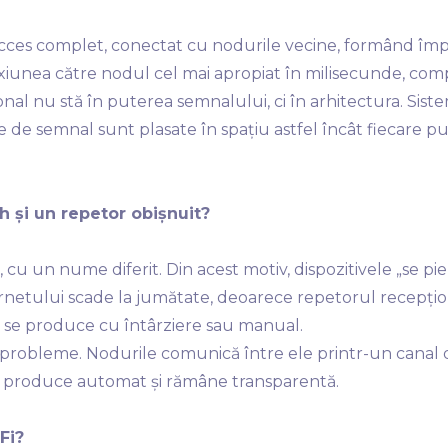
acces complet, conectat cu nodurile vecine, formând împ
iunea către nodul cel mai apropiat în milisecunde, comp
ional nu stă în puterea semnalului, ci în arhitectura. S
se de semnal sunt plasate în spațiu astfel încât fiecare p
h și un repetor obișnuit?
cu un nume diferit. Din acest motiv, dispozitivele „se pie
nternetului scade la jumătate, deoarece repetorul recepți
r se produce cu întârziere sau manual.
probleme. Nodurile comunică între ele printr-un canal 
 produce automat și rămâne transparentă.
Fi?