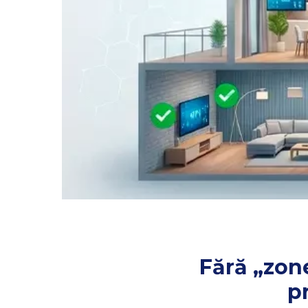
Fără „zon
p