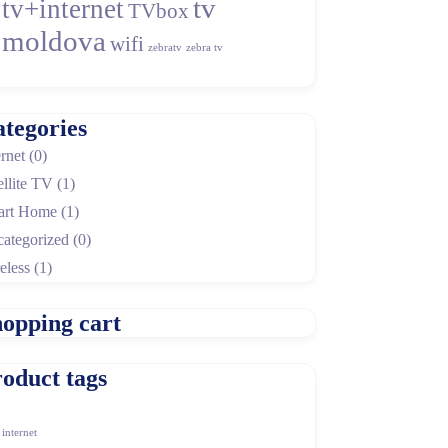
tv
tv+internet
TVbox
moldova
wifi
zebratv
zebra tv
tegories
ernet
(0)
ellite TV
(1)
art Home
(1)
ategorized
(0)
eless
(1)
opping cart
oduct tags
internet