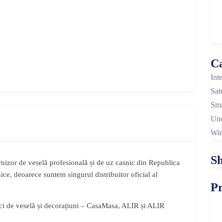
Ca
Int
Sat
Sm
Unc
Wir
Sh
izor de veselă profesională și de uz casnic din Republica
e, deoarece suntem singurul distribuitor oficial al
Pr
ci de veselă și decorațiuni – CasaMasa, ALIR și ALIR