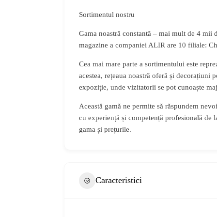
Sortimentul nostru
Gama noastră constantă – mai mult de 4 mii de
magazine a companiei ALIR are 10 filiale: Chi
Cea mai mare parte a sortimentului este reprez
acestea, rețeaua noastră oferă și decorațiuni 
expoziție, unde vizitatorii se pot cunoaște maj
Această gamă ne permite să răspundem nevoilo
cu experiență și competență profesională de l
gama și prețurile.
Caracteristici