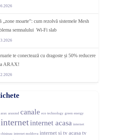
06.2026
ă „zone moarte”: cum rezolvă sistemele Mesh
blema semnalului Wi-Fi slab
03.2026
ruarie te conectează cu dragoste și 50% reducere
 la ARAX!
02.2026
ichete
canale
arax
araxmd
eco technology
green energy
internet
internet acasa
internet
internet si tv acasa
tv
chisinau
internet moldova