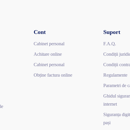
Cont
Suport
Cabinet personal
F.A.Q.
Achitare online
Condiții juridi
Cabinet personal
Condiții contr
Obține factura online
Regulamente
Parametri de ca
Ghidul siguran
internet
le
Siguranța digit
pași