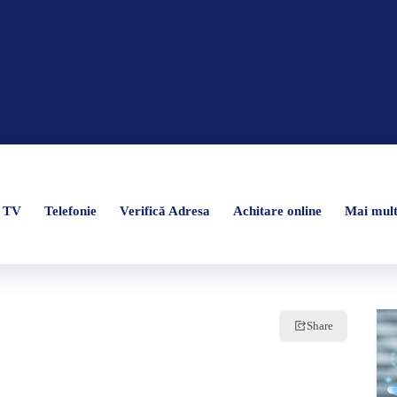
a TV
a TV
Telefonie
Telefonie
Verifică Adresa
Verifică Adresa
Achitare online
Achitare online
Mai mul
Mai mul
Share