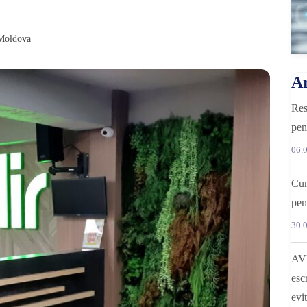
 Moldova
Ar
Res
pen
06.
Cum
pen
30.
AV
esc
evi