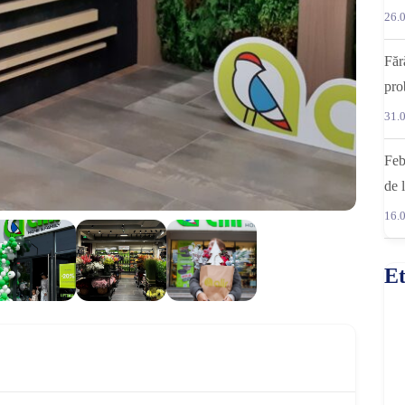
26.
Făr
pro
31.
Feb
de
16.
Et