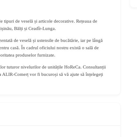
 tipuri de veselă și articole decorative. Rețeaua de
șinău, Bălți și Ceadîr-Lunga.
entată de veselă și ustensile de bucătărie, iar pe lângă
pentru casă.
În cadrul oficiului nostru există o sală de
oritatea produselor furnizate.
r tuturor nivelurilor de unitățile HoReCa. Consultanții
a ALIR-Comerț vor fi bucuroși să vă ajute să înțelegeți