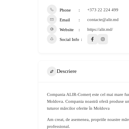
+373 22 224 499
Phone
contacte@alir.md
Email
https://alir.md/
Website
Social Info
Descriere
Compania ALIR-Comerț este cel mai mare furn
Moldova. Compania noastră oferă produse unic
tuturor mărcilor oferite în Moldova
Am creat, de asemenea, propriile noastre măr
professional.