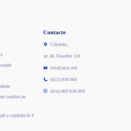
Contacte
Chișinău,
ce
str. M. Dosoftei 118
actuale
info@arax.md
(022) 838-000
litate
(text) 069 838-000
ței copiilor pe
ală a copilului în 8