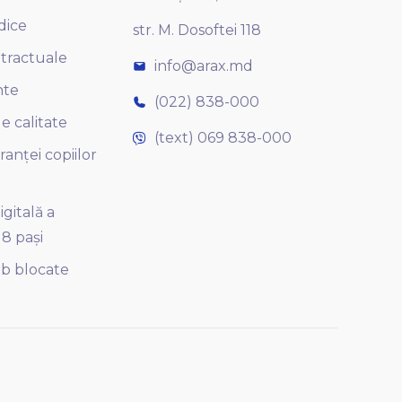
idice
str. M. Dosoftei 118
ntractuale
info@arax.md
nte
(022) 838-000
e calitate
(text) 069 838-000
ranței copiilor
gitală a
 8 pași
b blocate