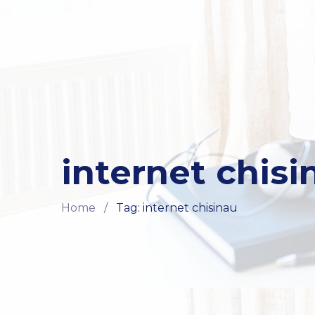
internet chisi
Home
/
Tag: internet chisinau