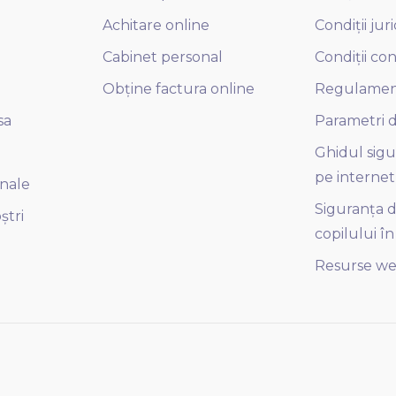
Achitare online
Condiții jur
Cabinet personal
Condiții co
Obține factura online
Regulame
sa
Parametri d
Ghidul sigu
pe internet
onale
Siguranța di
ștri
copilului în
Resurse we