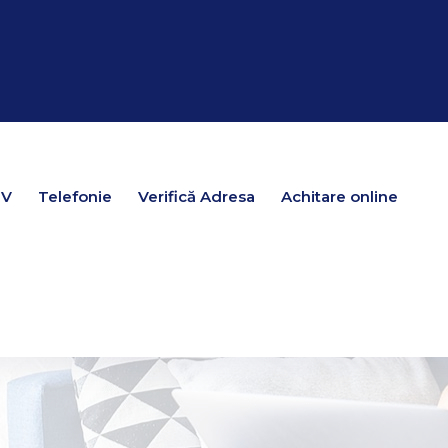
TV
TV
Telefonie
Telefonie
Verifică Adresa
Verifică Adresa
Achitare online
Achitare online