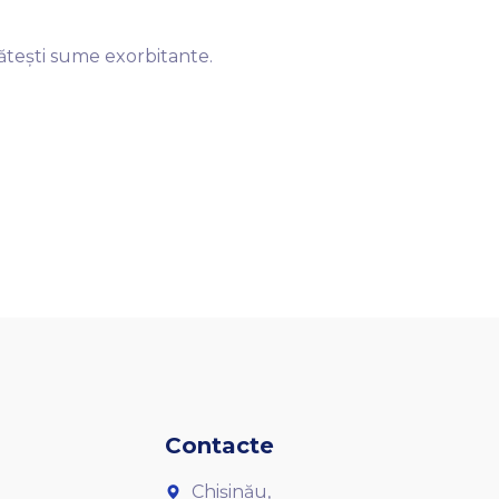
lătești sume exorbitante.
Contacte
Chișinău,