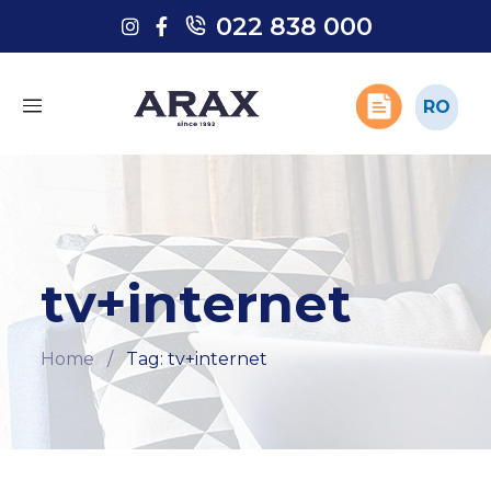
022 838 000
022 838 000
RO
RO
tv+internet
Home
/
Tag: tv+internet