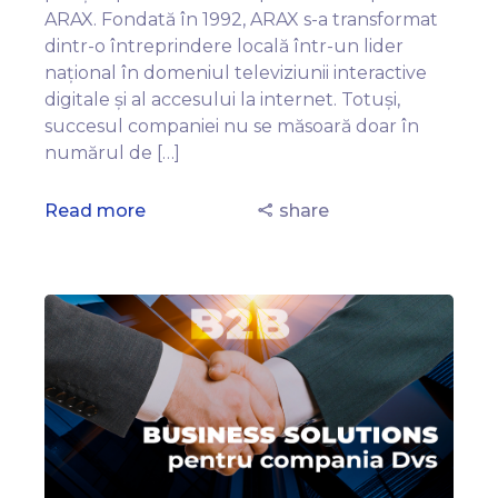
ARAX. Fondată în 1992, ARAX s-a transformat
dintr-o întreprindere locală într-un lider
național în domeniul televiziunii interactive
digitale și al accesului la internet. Totuși,
succesul companiei nu se măsoară doar în
numărul de […]
Read more
share