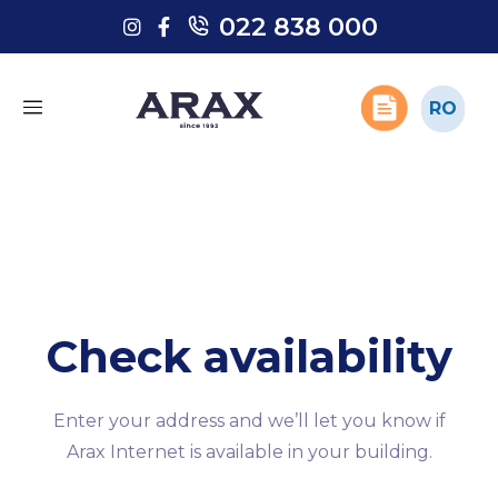
022 838 000
022 838 000
RO
RO
Check availability
Enter your address and we’ll let you know if
Arax Internet is available in your building.